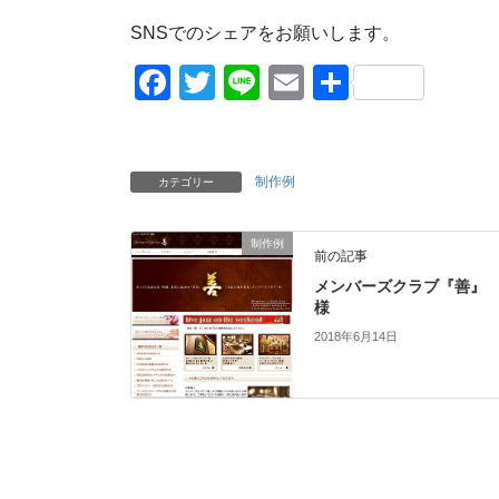
SNSでのシェアをお願いします。
F
T
Li
E
共
a
wi
n
m
有
c
tt
e
ail
e
er
制作例
カテゴリー
b
制作例
o
前の記事
o
メンバーズクラブ『善』
様
k
2018年6月14日