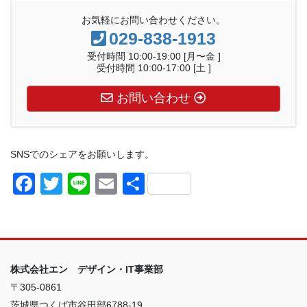
お気軽にお問い合わせください。
029-838-1913
受付時間 10:00-19:00 [月〜金 ]
受付時間 10:00-17:00 [土 ]
お問い合わせ
SNSでのシェアをお願いします。
F
T
Li
E
共
a
wi
n
m
有
c
tt
e
ail
e
er
b
株式会社エン デザイン・IT事業部
o
〒305-0861
茨城県つくば市谷田部6788-19