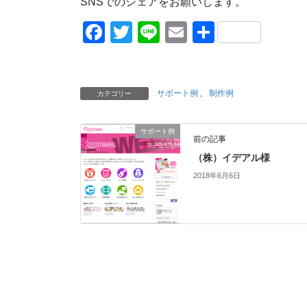
SNSでのシェアをお願いします。
F
T
Li
E
共
a
wi
n
m
有
c
tt
e
ail
e
er
サポート例
、
制作例
カテゴリー
b
サポート例
o
前の記事
o
（株）イデアル様
2018年6月6日
k